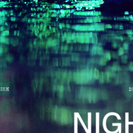
IRE
2
NIG