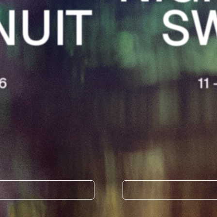
NUIT
S
6
11