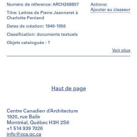
i
institutions:
Numéro de réference: ARCH268807
Actions:
e
Pierre
Ajouter au classeur
Titre: Lettres de Pierre Jeanneret à
Jeanneret
:
Charlotte Perriand
(archive
C
creator)
Dates de création: 1946-1956
o
r
Classification: documents textuels
Description:
r
Ensemble
Objets catalogués : 1
de
e
Fe
Voir plus
15
s
Personnes
documents
et
p
de
institutions:
o
correspondence
Pierre
entre
n
Jeanneret
Pierre
d
(archive
Jeanneret
creator)
a
et
Haut de page
Pierre
n
Charlotte
Jeanneret
Perriand,
c
(correspondence
dont
e
writer)
5
Centre Canadien d’Architecture
g
lettres
Description:
1920, rue Baile
é
sont
Ensemble
Montréal, Québec H3H 2S6
n
restreintes
de
+1 514 939 7026
à
é
12
info@cca.qc.ca
la