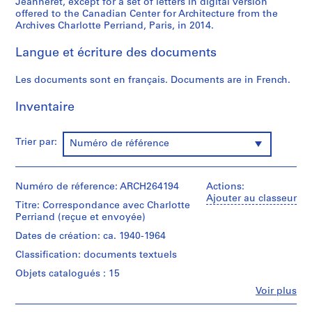
Jeanneret, except for a set of letters in digital version
e
offered to the Canadian Center for Architecture from the
Archives Charlotte Perriand, Paris, in 2014.
,
1
Langue et écriture des documents
9
1
Les documents sont en français. Documents are in French.
9
-
Inventaire
1
9
Trier par:
7
Numéro de référence
0
AP156.S1
Numéro de réference: ARCH264194
Actions:
Ajouter au classeur
S
Titre: Correspondance avec Charlotte
o
Perriand (reçue et envoyée)
u
Dates de création: ca. 1940-1964
s
Classification: documents textuels
-
s
Objets catalogués : 15
é
Fe
Voir plus
Personnes
r
et