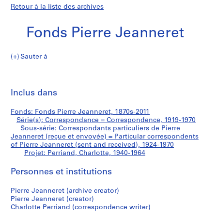
Retour à la liste des archives
Fonds Pierre Jeanneret
Sauter à
F
Perriand,
o
Imp
n
cet
Inclus dans
Charlotte
d
pa
s
Fonds: Fonds Pierre Jeanneret, 1870s-2011
P
Série(s): Correspondance = Correspondence, 1919-1970
i
Sous-série: Correspondants particuliers de Pierre
e
Jeanneret (reçue et envoyée) = Particular correspondents
of Pierre Jeanneret (sent and received), 1924-1970
r
Projet: Perriand, Charlotte, 1940-1964
r
e
Personnes et institutions
J
e
Pierre Jeanneret (archive creator)
a
Pierre Jeanneret (creator)
n
Charlotte Perriand (correspondence writer)