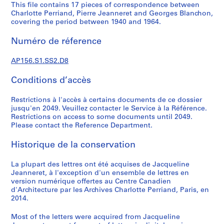
p
This file contains 17 pieces of correspondence between
o
Charlotte Perriand, Pierre Jeanneret and Georges Blanchon,
covering the period between 1940 and 1964.
n
d
Numéro de réference
a
n
AP156.S1.SS2.D8
c
e
Conditions d’accès
=
C
Restrictions à l'accès à certains documents de ce dossier
o
jusqu'en 2049. Veuillez contacter le Service à la Référence.
Restrictions on access to some documents until 2049.
r
Please contact the Reference Department.
r
e
Historique de la conservation
s
p
La plupart des lettres ont été acquises de Jacqueline
o
Jeanneret, à l'exception d'un ensemble de lettres en
n
version numérique offertes au Centre Canadien
d'Architecture par les Archives Charlotte Perriand, Paris, en
d
2014.
e
n
Most of the letters were acquired from Jacqueline
c