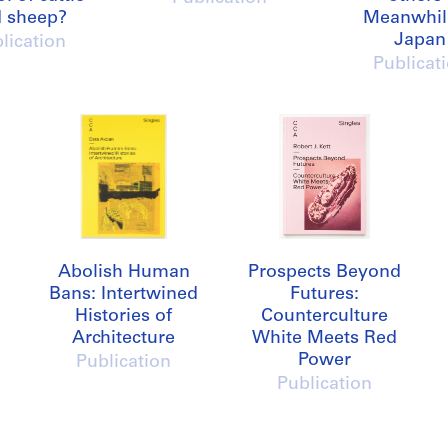
 sheep?
Meanwhil
Japan
lication
Publicat
Abolish Human
Prospects Beyond
Bans: Intertwined
Futures:
Histories of
Counterculture
Architecture
White Meets Red
Power
Publication
Publication