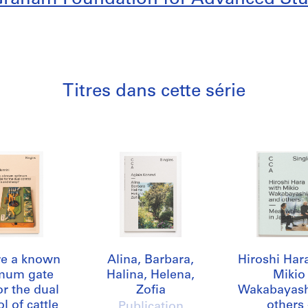
Titres dans cette série
ere a known
Alina, Barbara,
Hiroshi Har
mum gate
Halina, Helena,
Mikio
or the dual
Zofia
Wakabayash
l of cattle
others 
Publication