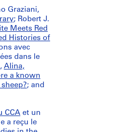
no Graziani,
rary
; Robert J.
ite Meets Red
d Histories of
ions avec
ées dans le
d,
Alina,
ere a known
d sheep?
; and
du CCA
et un
e a reçu le
ies in the