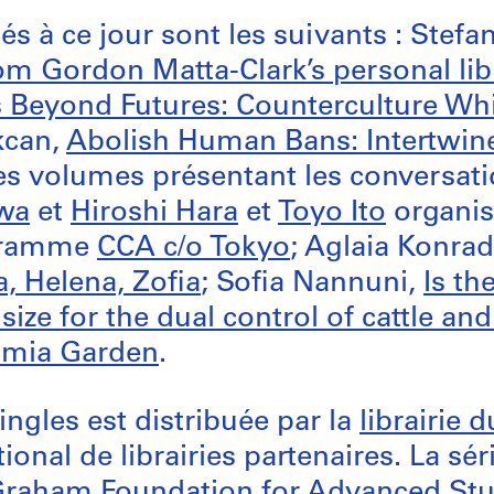
iés à ce jour sont les suivants : Stefa
m Gordon Matta-Clark’s personal lib
 Beyond Futures: Counterculture Wh
kcan,
Abolish Human Bans: Intertwine
les volumes présentant les conversat
wa
et
Hiroshi Hara
et
Toyo Ito
organis
gramme
CCA c/o Tokyo
; Aglaia Konra
a, Helena, Zofia
; Sofia Nannuni,
Is th
ize for the dual control of cattle an
mia Garden
.
ingles est distribuée par la
librairie 
ional de librairies partenaires. La séri
raham Foundation for Advanced Stud