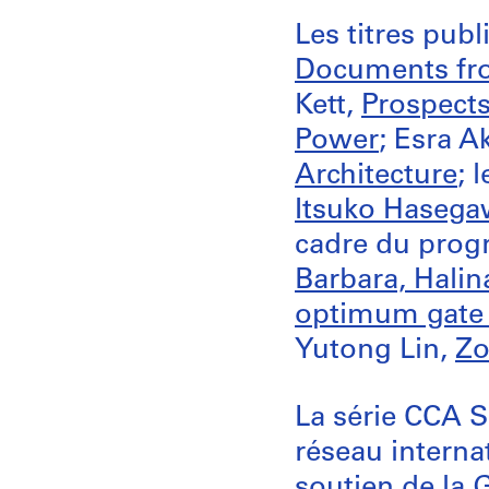
Les titres publ
Documents fro
Kett,
Prospects
Power
; Esra A
Architecture
; 
Itsuko Hasega
cadre du pro
Barbara, Halin
optimum gate s
Yutong Lin,
Zo
La série CCA S
réseau internat
soutien de la
G