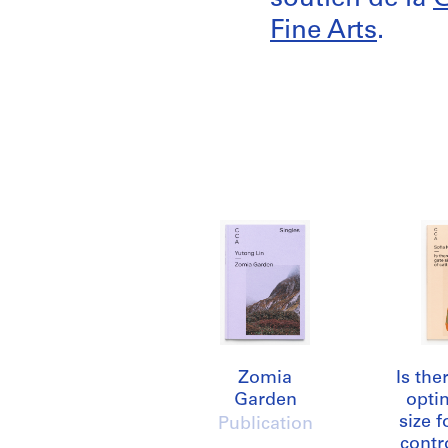
Fine Arts
.
Zomia
Is th
Garden
opti
size f
Publication
contro