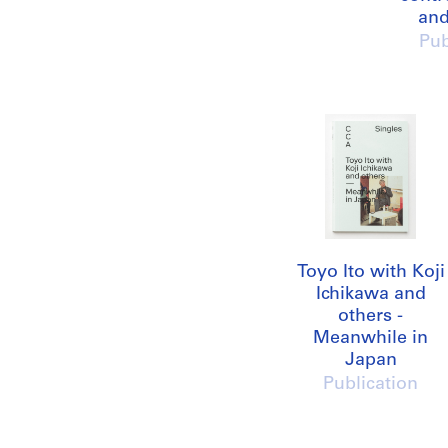
and
Pub
Toyo Ito with Koji
Ichikawa and
others -
Meanwhile in
Japan
Publication