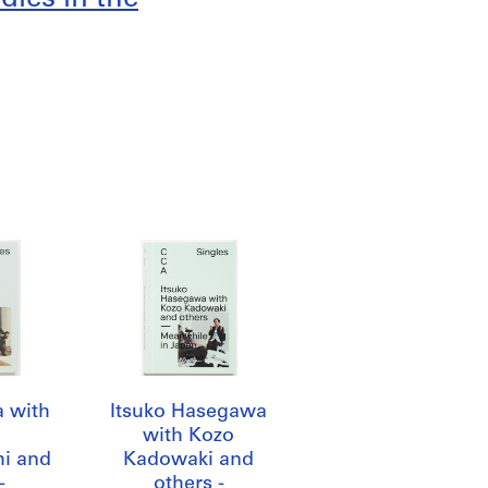
a with
Itsuko Hasegawa
with Kozo
i and
Kadowaki and
-
others -