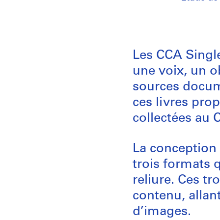
Les CCA Single
une voix, un o
sources docum
ces livres pro
collectées au 
La conception 
trois formats q
reliure. Ces t
contenu, allan
d’images.