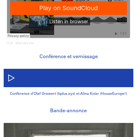
CCA
·
Bâtir des lois
Conférence et vernissage
Conférence d’Olaf Grawert (bplus.xyz) et Alina Kolar (HouseEurope!)
Bande-annonce