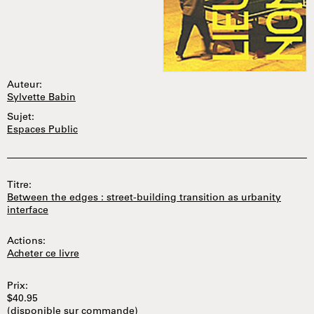
Auteur:
Sylvette Babin
Sujet:
Espaces Public
Titre:
Between the edges : street-building transition as urbanity
interface
Actions:
Acheter ce livre
Prix:
$40.95
(disponible sur commande)