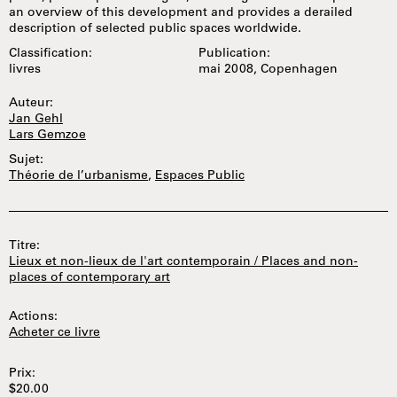
an overview of this development and provides a derailed
description of selected public spaces worldwide.
Classification:
Publication:
livres
mai 2008, Copenhagen
Auteur:
Jan Gehl
Lars Gemzoe
Sujet:
Théorie de l’urbanisme
,
Espaces Public
Titre:
Lieux et non-lieux de l'art contemporain / Places and non-
places of contemporary art
Actions:
Acheter ce livre
Prix:
$20.00