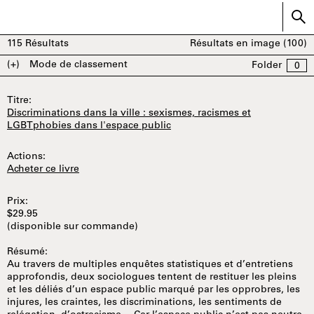
115
Résultats
Résultats en image (
100
)
(+)
Mode de classement
Folder
0
Titre:
Discriminations dans la ville : sexismes, racismes et
LGBTphobies dans l'espace public
Actions:
Acheter ce livre
Prix:
$29.95
(disponible sur commande)
Résumé:
Au travers de multiples enquêtes statistiques et d’entretiens
approfondis, deux sociologues tentent de restituer les pleins
et les déliés d’un espace public marqué par les opprobres, les
injures, les craintes, les discriminations, les sentiments de