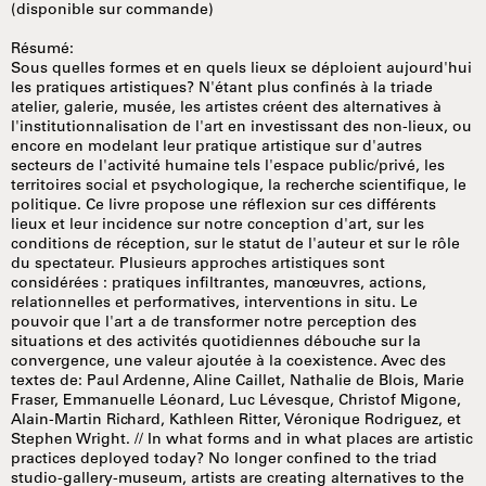
(disponible sur commande)
Résumé:
Sous quelles formes et en quels lieux se déploient aujourd'hui
les pratiques artistiques? N'étant plus confinés à la triade
atelier, galerie, musée, les artistes créent des alternatives à
l'institutionnalisation de l'art en investissant des non-lieux, ou
encore en modelant leur pratique artistique sur d'autres
secteurs de l'activité humaine tels l'espace public/privé, les
territoires social et psychologique, la recherche scientifique, le
politique. Ce livre propose une réflexion sur ces différents
lieux et leur incidence sur notre conception d'art, sur les
conditions de réception, sur le statut de l'auteur et sur le rôle
du spectateur. Plusieurs approches artistiques sont
considérées : pratiques infiltrantes, manœuvres, actions,
relationnelles et performatives, interventions in situ. Le
pouvoir que l'art a de transformer notre perception des
situations et des activités quotidiennes débouche sur la
convergence, une valeur ajoutée à la coexistence. Avec des
textes de: Paul Ardenne, Aline Caillet, Nathalie de Blois, Marie
Fraser, Emmanuelle Léonard, Luc Lévesque, Christof Migone,
Alain-Martin Richard, Kathleen Ritter, Véronique Rodriguez, et
Stephen Wright. // In what forms and in what places are artistic
practices deployed today? No longer confined to the triad
studio-gallery-museum, artists are creating alternatives to the