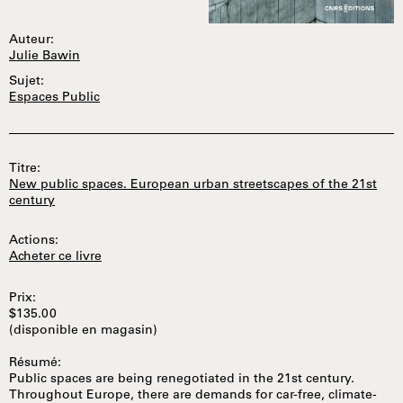
Auteur:
Julie Bawin
Sujet:
Espaces Public
Titre:
New public spaces. European urban streetscapes of the 21st
century
Actions:
Acheter ce livre
Prix:
$135.00
(disponible en magasin)
Résumé:
Public spaces are being renegotiated in the 21st century.
Throughout Europe, there are demands for car-free, climate-