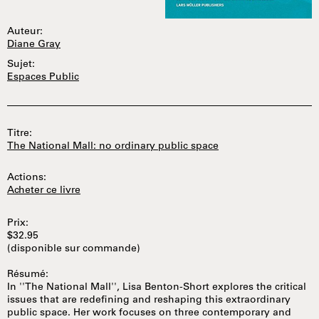
Auteur:
Diane Gray
Sujet:
Espaces Public
Titre:
The National Mall: no ordinary public space
Actions:
Acheter ce livre
Prix:
$32.95
(disponible sur commande)
Résumé:
In ''The National Mall'', Lisa Benton-Short explores the critical
issues that are redefining and reshaping this extraordinary
public space. Her work focuses on three contemporary and