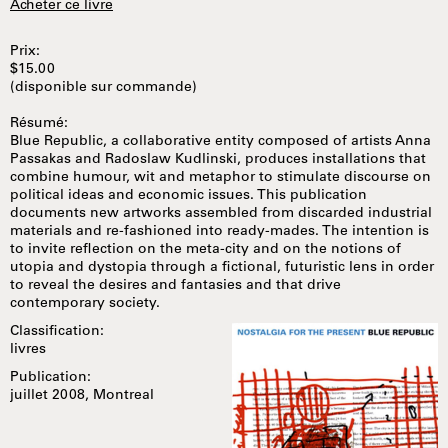
Acheter ce livre
Prix:
$15.00
(disponible sur commande)
Résumé:
Blue Republic, a collaborative entity composed of artists Anna
Passakas and Radoslaw Kudlinski, produces installations that
combine humour, wit and metaphor to stimulate discourse on
political ideas and economic issues. This publication
documents new artworks assembled from discarded industrial
materials and re-fashioned into ready-mades. The intention is
to invite reflection on the meta-city and on the notions of
utopia and dystopia through a fictional, futuristic lens in order
to reveal the desires and fantasies and that drive
contemporary society.
Classification:
livres
Publication:
juillet 2008, Montreal