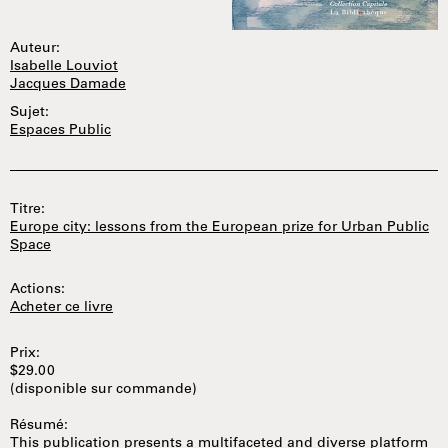
Auteur:
Isabelle Louviot
Jacques Damade
Sujet:
Espaces Public
Titre:
Europe city: lessons from the European prize for Urban Public
Space
Actions:
Acheter ce livre
Prix:
$29.00
(disponible sur commande)
Résumé:
This publication presents a multifaceted and diverse platform