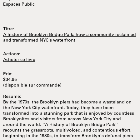
Espaces Public
Titre:
A history of Brooklyn Bridge Park: how a community reclaimed
and transformed NYC's waterfront
Actions:
Acheter ce livre
Prix:
$34.95
(disponible sur commande)
Résumé:
By the 1970s, the Brooklyn piers had become a wasteland on
the New York City waterfront. Today, they have been
transformed into a stunning park that is enjoyed by countless
Brooklynites and visitors from across New York City and
around the world. ''A History of Brooklyn Bridge Park''
recounts the grassroots, multivoiced, and contentious effort,
beginning in the 1980s, to transform Brooklyn's defunct piers