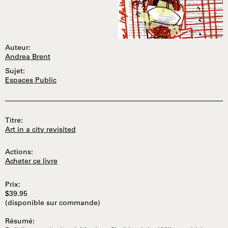
Auteur:
Andrea Brent
Sujet:
Espaces Public
Titre:
Art in a city revisited
Actions:
Acheter ce livre
Prix:
$39.95
(disponible sur commande)
Résumé: