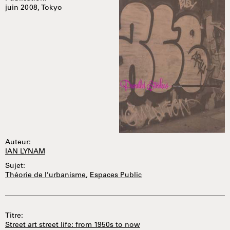
juin 2008, Tokyo
Auteur:
IAN LYNAM
Sujet:
Théorie de l’urbanisme
,
Espaces Public
Titre:
Street art street life: from 1950s to now