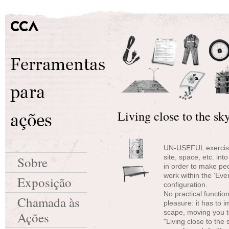
Living close to the sk
UN-USEFUL exercises
site, space, etc. in
Sobre
in order to make peop
work within the ‘Eve
Exposição
configuration.
No practical functio
Chamada às
pleasure: it has to 
scape, moving you t
Ações
"Living close to the 