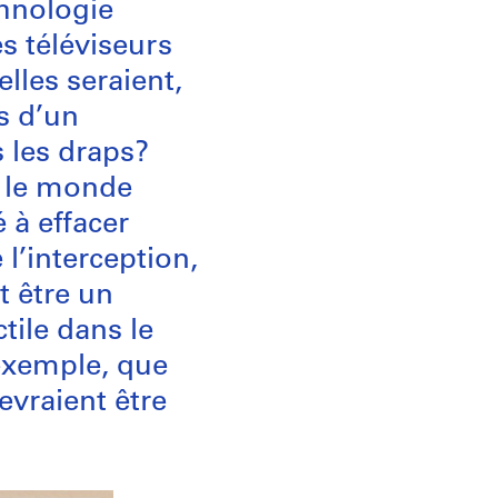
chnologie
s téléviseurs
lles seraient,
es d’un
s les draps?
 le monde
 à effacer
 l’interception,
t être un
tile dans le
exemple, que
evraient être