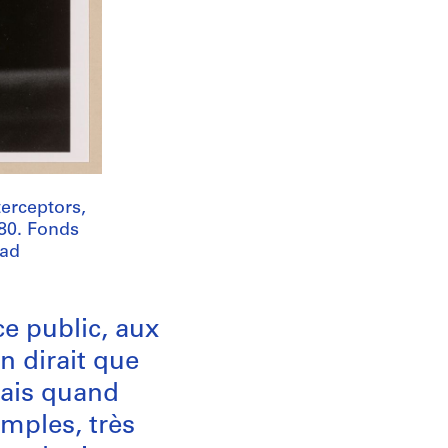
terceptors,
80. Fonds
wad
e public, aux
n dirait que
vais quand
mples, très