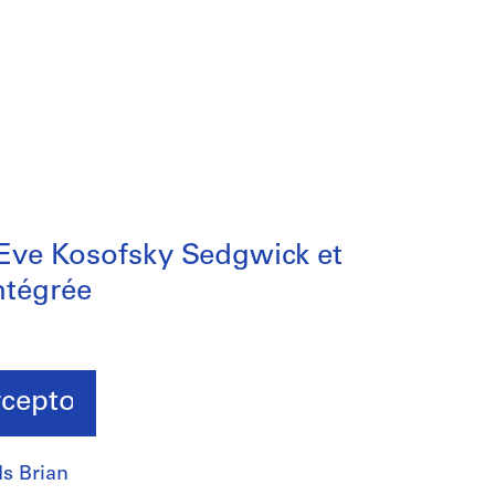
 Eve Kosofsky Sedgwick et
ntégrée
rceptors »
ds Brian