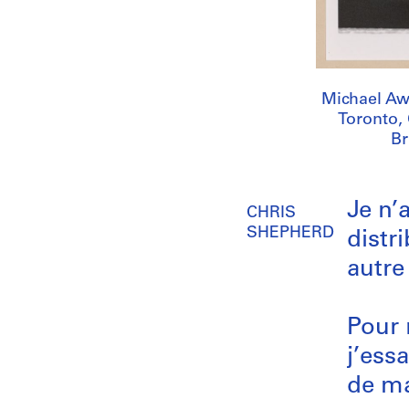
Michael Awa
Toronto,
Br
Je n’
CHRIS
SHEPHERD
distri
autre
Pour 
j’ess
de ma