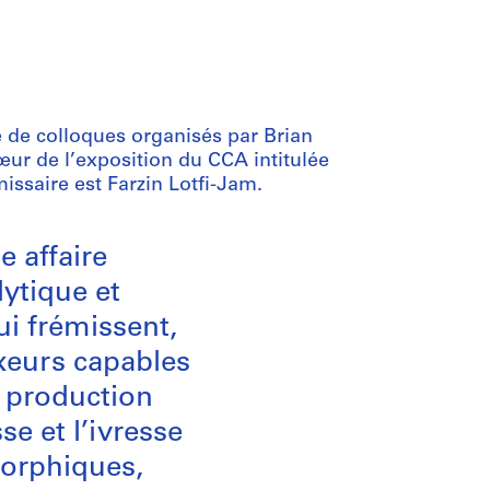
ie de colloques organisés par Brian
ur de l’exposition du CCA intitulée
issaire est Farzin Lotfi-Jam.
e affaire
lytique et
ui frémissent,
xeurs capables
a production
se et l’ivresse
morphiques,