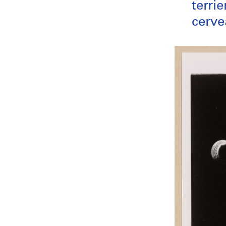
terri
cerve