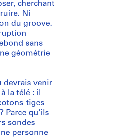
ser, cherchant
ruire. Ni
ion du groove.
rruption
rebond sans
Une géométrie
 devrais venir
la télé : il
cotons-tiges
? Parce qu’ils
urs sondes
’une personne