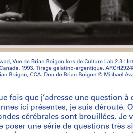
ad, Vue de Brian Boigon lors de Culture Lab 2.3 : In
 Canada. 1993. Tirage gélatino-argentique. ARCH2924
ian Boigon, CCA. Don de Brian Boigon © Michael A
e fois que j’adresse une question à c
nnes ici présentes, je suis dérouté. O
ndes cérébrales sont brouillées. Je 
poser une série de questions très si