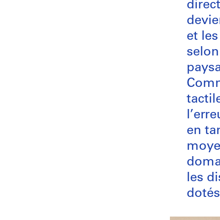
direc
devie
et le
selon
paysa
Comm
tacti
l’err
en ta
moyen
domai
les d
dotés