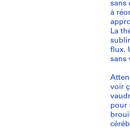
sans 
à réo
appro
La th
subli
flux.
sans 
Atten
voir 
vaudr
pour 
broui
céréb