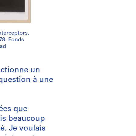
nterceptors,
78. Fonds
wad
nctionne un
e question à une
nées que
ais beaucoup
é. Je voulais