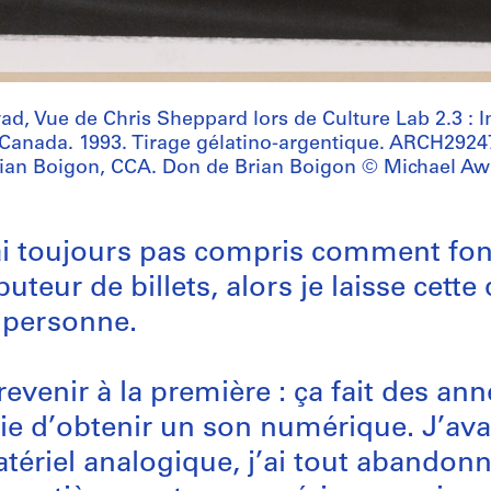
d, Vue de Chris Sheppard lors de Culture Lab 2.3 : I
 Canada. 1993. Tirage gélatino-argentique. ARCH2924
ian Boigon, CCA. Don de Brian Boigon © Michael A
ai toujours pas compris comment fo
buteur de billets, alors je laisse cett
 personne.
revenir à la première : ça fait des an
aie d’obtenir un son numérique. J’av
tériel analogique, j’ai tout abandonn