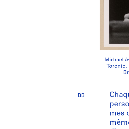
Michael Aw
Toronto,
Br
Chaqu
BB
perso
mes o
même 