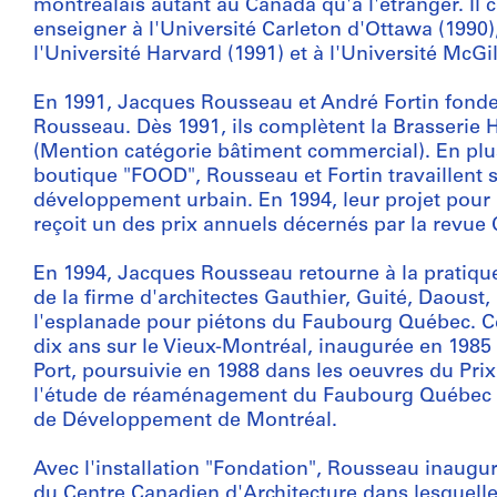
montréalais autant au Canada qu'à l'étranger. Il c
enseigner à l'Université Carleton d'Ottawa (1990
l'Université Harvard (1991) et à l'Université McGil
En 1991, Jacques Rousseau et André Fortin fonden
Rousseau. Dès 1991, ils complètent la Brasserie 
(Mention catégorie bâtiment commercial). En plus
boutique "FOOD", Rousseau et Fortin travaillent s
développement urbain. En 1994, leur projet pour 
reçoit un des prix annuels décernés par la revue 
En 1994, Jacques Rousseau retourne à la pratiqu
de la firme d'architectes Gauthier, Guité, Daoust, 
l'esplanade pour piétons du Faubourg Québec. Ce
dix ans sur le Vieux-Montréal, inaugurée en 1985
Port, poursuivie en 1988 dans les oeuvres du Pri
l'étude de réaménagement du Faubourg Québec c
de Développement de Montréal.
Avec l'installation "Fondation", Rousseau inaugu
du Centre Canadien d'Architecture dans lesquelle