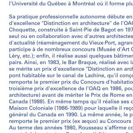
l'Université du Québec à Montréal où il forme plu
Sa pratique professionnelle autonome débute en 
d'excellence "Distinction en architecture" de l'O
Choquette, construite à Saint-Pie de Bagot en 1976
seul ou en collaboration avec d'autres architecte
d'actualité (réaménagement du Vieux-Port, agran
participe à de nombreux concours (Musée d'Art
Léry, etc.); enfin, il réalise aussi quelques bâtim
pairs. Ainsi, en 1983, le Bar Braque, réalisé avec 
se mérite un prix d'excellence "Distinction en arch
pont habitable sur le canal de Lachine, qu'il conço
remporte le premier prix du Concours d'habitati
troisième prix d'excellence de l'OAQ en 1986, po
architecture) avant de mériter le Prix de Rome en
Canada (1988). En même temps qu'il réalise ses o
Maison Coloniale (1986-1989) pour laquelle il reç
général du Canada en 1990. La même année, le pro
remporte le premier prix (ex æquo) au Concours i
Au terme des années 1980, Rousseau s'affirme c