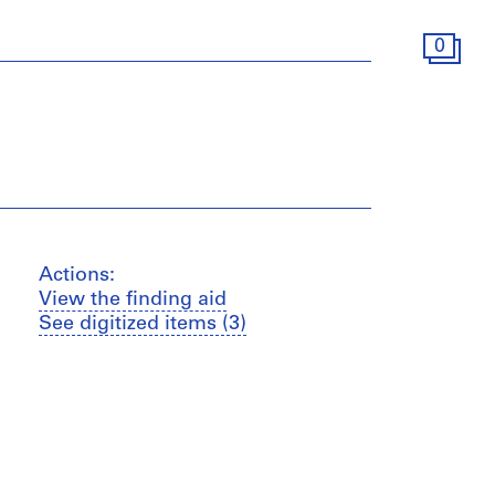
0
Actions:
View the finding aid
See digitized items (3)