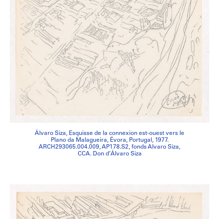
Álvaro Siza, Esquisse de la connexion est-ouest vers le
Plano da Malagueira, Évora, Portugal, 1977.
ARCH293065.004.009, AP178.S2, fonds Alvaro Siza,
CCA. Don d’Álvaro Siza