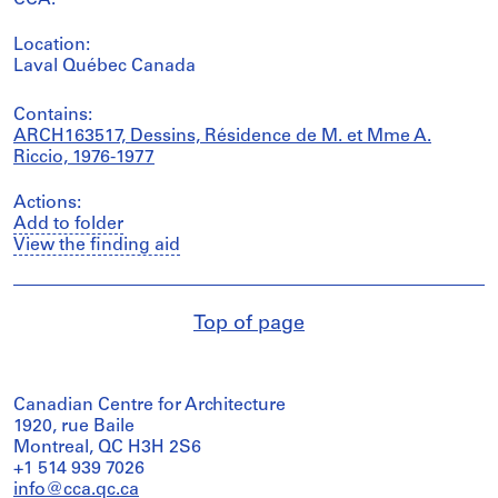
CCA.
Location:
Laval Québec Canada
Contains:
ARCH163517, Dessins, Résidence de M. et Mme A.
Riccio, 1976-1977
Actions:
Add to folder
View the finding aid
Top of page
Canadian Centre for Architecture
1920, rue Baile
Montreal, QC H3H 2S6
+1 514 939 7026
info@cca.qc.ca