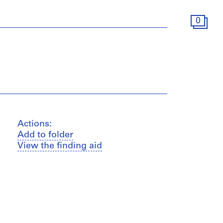
0
Actions:
Add to folder
View the finding aid