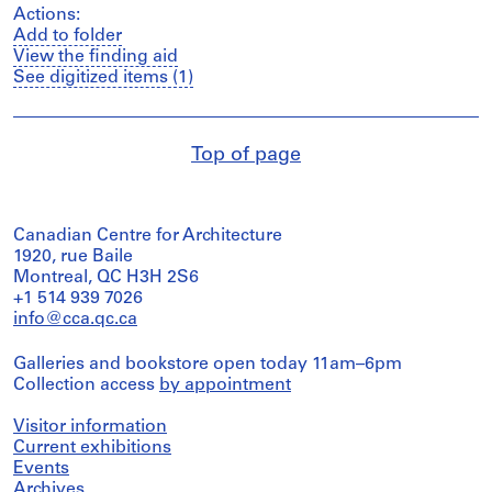
Actions:
Add to folder
View the finding aid
See digitized items (1)
Top of page
Canadian Centre for Architecture
1920, rue Baile
Montreal, QC H3H 2S6
+1 514 939 7026
info@cca.qc.ca
Galleries and bookstore open today 11am–6pm
Collection access
by appointment
Visitor information
Current exhibitions
Events
Archives