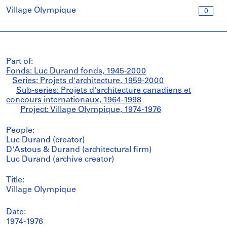
Village Olympique
0
Part of:
Fonds: Luc Durand fonds, 1945-2000
Series: Projets d'architecture, 1959-2000
Sub-series: Projets d'architecture canadiens et
concours internationaux, 1964-1998
Project: Village Olympique, 1974-1976
People:
Luc Durand (creator)
D'Astous & Durand (architectural firm)
Luc Durand (archive creator)
Title:
Village Olympique
Date:
1974-1976