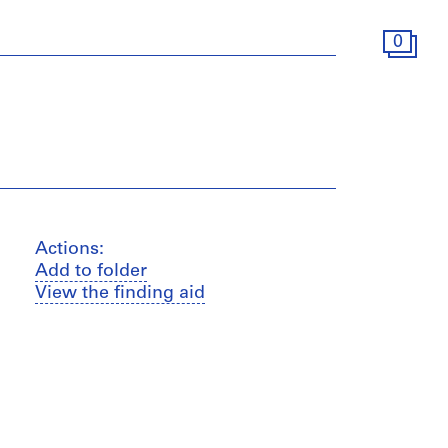
0
Actions:
Add to folder
View the finding aid