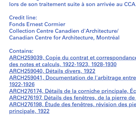
lors de son traitement suite à son arrivée au CCA
Credit line:
Fonds Ernest Cormier
Collection Centre Canadien d'Architecture/
Canadian Centre for Architecture, Montréal
Contains:
ARCH259039, Copie du contrat et correspondance g
des notes et calculs, 1922-1923, 1928-1930
ARCH259040, Détails divers, 1922
ARCH259041, Documentation de l'arbitrage entr
1922-1926
ARCH276174, Détails de la corniche principale, É
ARCH276197, Détails des fenêtres, de la pierre de
ARCH276198, Étude des fenêtres, révision des pier
principale, 1922