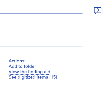
0
Actions:
Add to folder
View the finding aid
See digitized items (15)