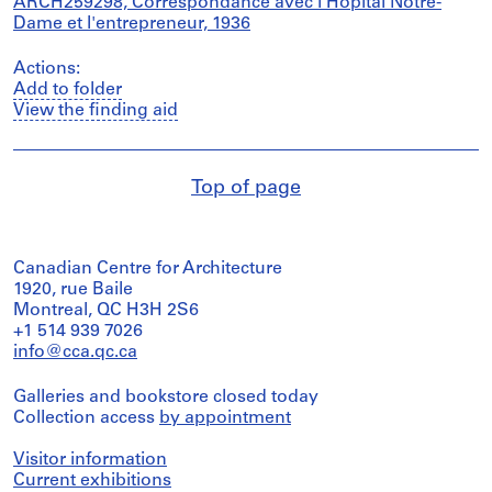
ARCH259298, Correspondance avec l'Hôpital Notre-
Dame et l'entrepreneur, 1936
Actions:
Add to folder
View the finding aid
Top of page
Canadian Centre for Architecture
1920, rue Baile
Montreal, QC H3H 2S6
+1 514 939 7026
info@cca.qc.ca
Galleries and bookstore closed today
Collection access
by appointment
Visitor information
Current exhibitions