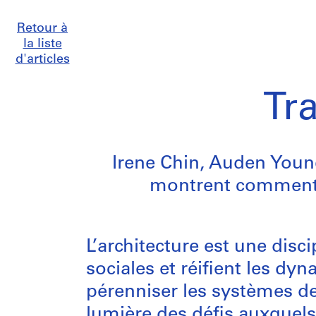
Retour à
la liste
d'articles
Tr
Irene Chin, Auden Young
montrent comment l
L’architecture est une disci
sociales et réifient les dy
pérenniser les systèmes d
lumière des défis auxquels 