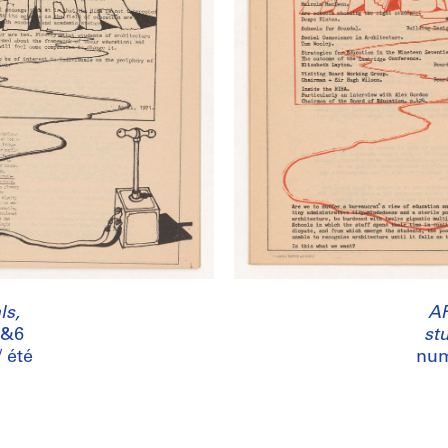
ls,
AR
5&6
st
 été
num