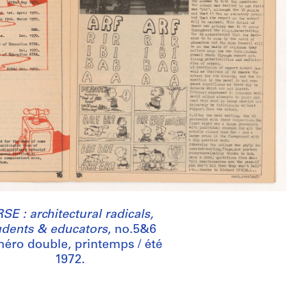
SE : architectural radicals,
udents & educators
, no.5&6
éro double, printemps / été
1972.