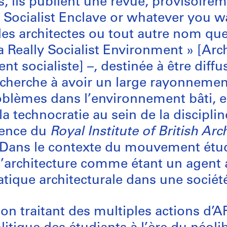
es, ils publient une revue, proviso
 Socialist Enclave or whatever you wan
 des architectes ou tout autre nom qu
a Really Socialist Environment » [Arc
 socialiste] –, destinée à être diffu
e cherche à avoir un large rayonnement
oblèmes dans l’environnement bâti, e
 technocratie au sein de la disciplin
sence du
Royal Institute of British Arc
 Dans le contexte du mouvement étud
 l’architecture comme étant un agent a
atique architecturale dans une société
tion traitant des multiples actions d