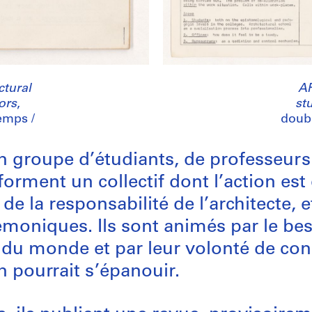
ctural
AR
ors
,
st
emps /
doubl
n groupe d’étudiants, de professeurs 
 forment un collectif dont l’action es
la responsabilité de l’architecte, e
émoniques. Ils sont animés par le b
n du monde et par leur volonté de con
 pourrait s’épanouir.