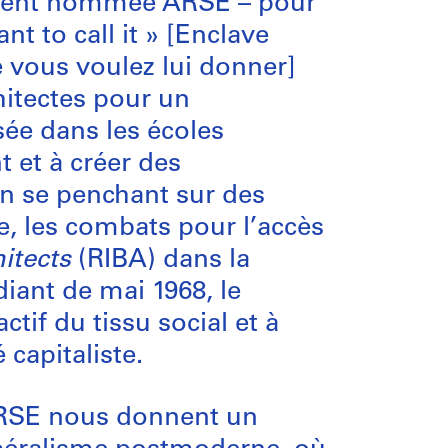
irement nommée ARSE – pour
t to call it » [Enclave
e vous voulez lui donner]
hitectes pour un
sée dans les écoles
 et à créer des
n se penchant sur des
e, les combats pour l’accès
hitects
(RIBA) dans la
iant de mai 1968, le
ctif du tissu social et à
 capitaliste.
’ARSE nous donnent un