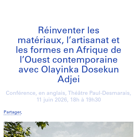
Réinventer les
matériaux, l’artisanat et
les formes en Afrique de
l’Ouest contemporaine
avec Olayinka Dosekun
Adjei
Conférence, en anglais, Théâtre Paul-Desmarais,
11 juin 2026
, 18h à 19h30
Partager
,