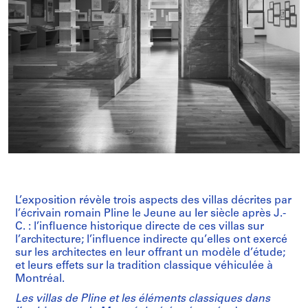
L’exposition révèle trois aspects des villas décrites par
l’écrivain romain Pline le Jeune au Ier siècle après J.-
C. : l’influence historique directe de ces villas sur
l’architecture; l’influence indirecte qu’elles ont exercé
sur les architectes en leur offrant un modèle d’étude;
et leurs effets sur la tradition classique véhiculée à
Montréal.
Les villas de Pline et les éléments classiques dans