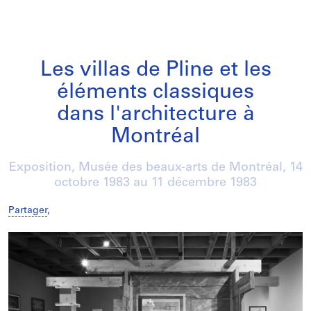
Les villas de Pline et les
éléments classiques
dans l'architecture à
Montréal
Exposition, Musée des beaux-arts de Montréal,
14
octobre 1983
au
11 décembre 1983
Partager
,