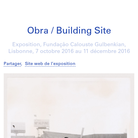
Obra / Building Site
Exposition, Fundação Calouste Gulbenkian,
Lisbonne,
7 octobre 2016
au
11 décembre 2016
Partager
,
Site web de l’exposition