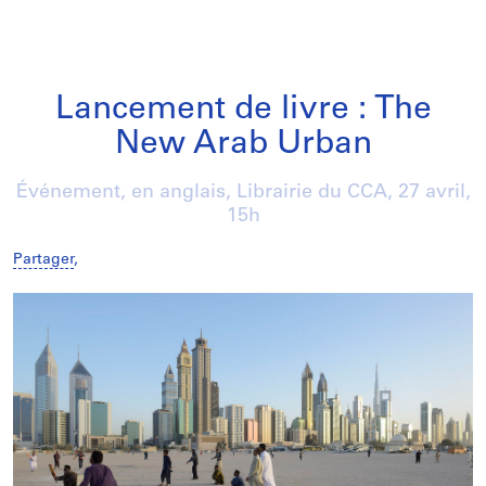
Lancement de livre : The
New Arab Urban
Événement, en anglais, Librairie du CCA,
27 avril
,
15h
Partager
,