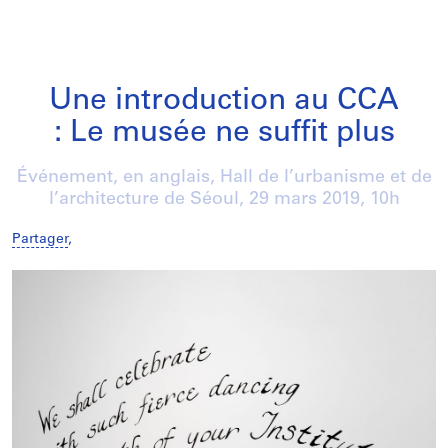
Une introduction au CCA
: Le musée ne suffit plus
Événement, en anglais, Hall de l’urbanisme et de
l’architecture de Séoul,
29 mars 2019
, 10h
Partager
,