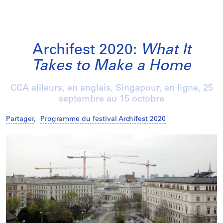
Archifest 2020:
What It
Takes to Make a Home
CCA ailleurs, en anglais, Singapour, en ligne,
25
septembre
au
15 octobre
Partager
,
Programme du festival Archifest 2020