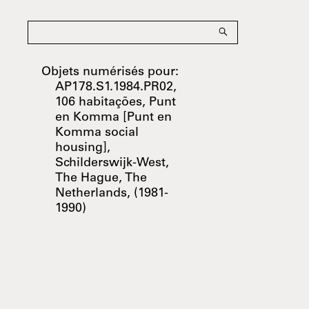
Objets numérisés pour:
AP178.S1.1984.PR02,
106 habitações, Punt
en Komma [Punt en
Komma social
housing],
Schilderswijk-West,
The Hague, The
Netherlands, (1981-
1990)