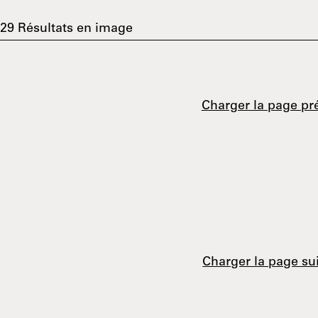
29
Résultats en image
Charger la page pr
Charger la page su