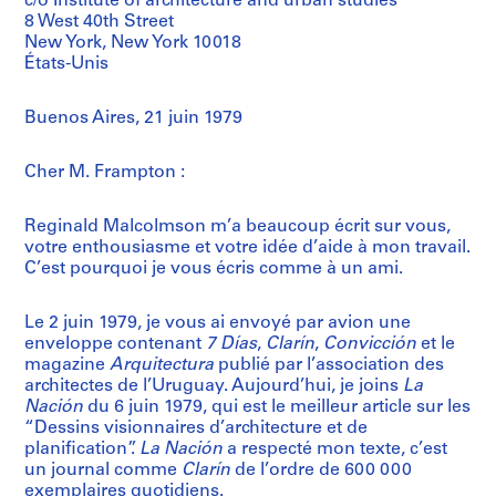
c/o Institute of architecture and urban studies
8 West 40th Street
New York, New York 10018
États-Unis
Buenos Aires, 21 juin 1979
Cher M. Frampton :
Reginald Malcolmson m’a beaucoup écrit sur vous,
votre enthousiasme et votre idée d’aide à mon travail.
C’est pourquoi je vous écris comme à un ami.
Le 2 juin 1979, je vous ai envoyé par avion une
enveloppe contenant
7 Días
,
Clarín
,
Convicción
et le
magazine
Arquitectura
publié par l’association des
architectes de l’Uruguay. Aujourd’hui, je joins
La
Nación
du 6 juin 1979, qui est le meilleur article sur les
“Dessins visionnaires d’architecture et de
planification”.
La Nación
a respecté mon texte, c’est
un journal comme
Clarín
de l’ordre de 600 000
exemplaires quotidiens.