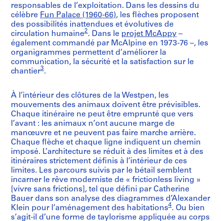
responsables de l’exploitation. Dans les dessins du
célèbre
Fun Palace (1960-66)
, les flèches proposent
des possibilités inattendues et évolutives de
2
circulation humaine
. Dans le
projet McAppy
–
également commandé par McAlpine en 1973-76 –, les
organigrammes permettent d’améliorer la
communication, la sécurité et la satisfaction sur le
3
chantier
.
À l’intérieur des clôtures de la Westpen, les
mouvements des animaux doivent être prévisibles.
Chaque itinéraire ne peut être emprunté que vers
l’avant : les animaux n’ont aucune marge de
manœuvre et ne peuvent pas faire marche arrière.
Chaque flèche et chaque ligne indiquent un chemin
imposé. L’architecture se réduit à des limites et à des
itinéraires strictement définis à l’intérieur de ces
limites. Les parcours suivis par le bétail semblent
incarner le rêve moderniste de « frictionless living »
[vivre sans frictions], tel que défini par Catherine
Bauer dans son analyse des diagrammes d’Alexander
4
Klein pour l’aménagement des habitations
. Ou bien
s’agit-il d’une forme de taylorisme appliquée au corps