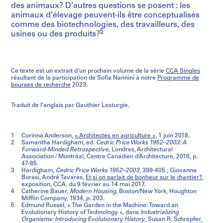
des animaux? D’autres questions se posent : les
animaux d’élevage peuvent-ils être conceptualisés
comme des biotechnologies, des travailleurs, des
5
usines ou des produits?
Ce texte est un extrait d’un prochain volume de la série
CCA Singles
résultant de la participation de Sofia Nannini à notre
Programme de
bourses de recherche
2023.
Traduit de l’anglais par Gauthier Lesturgie.
1
Corinna Anderson,
« Architectes en agriculture »
, 1 juin 2018.
2
Samantha Hardigham, ed.
Cedric Price Works 1952–2003: A
Forward-Minded Retrospective
, Londres, Architectural
Association / Montréal, Centre Canadien d’Architecture, 2016, p.
47-85.
3
Hardigham,
Cedric Price Works 1952–2003
, 399-405 ; Giovanna
Borasi, André Tavares,
Et si on parlait de bonheur sur le chantier?
,
exposition, CCA, du 9 février au 14 mai 2017.
4
Catherine Bauer,
Modern Housing
, Boston/New York, Houghton
Mifflin Company, 1934, p. 203.
5
Edmund Russel, « The Garden in the Machine: Toward an
Evolutionary History of Technology », dans
Industrializing
Organisms: Introducing Evolutionary History
, Susan R. Schrepfer,