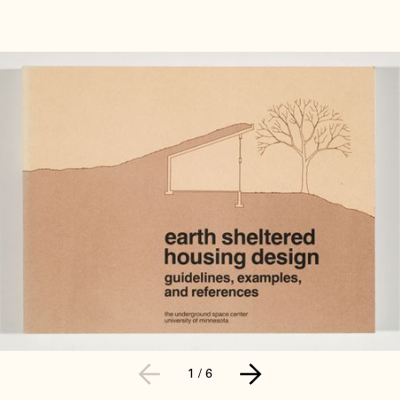
1
/
6