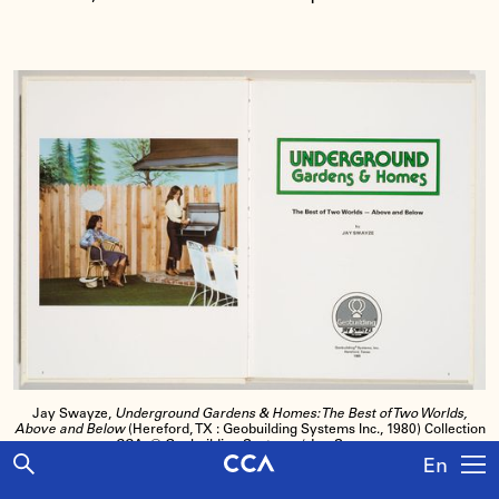
Jay Swayze,
Underground Gardens & Homes: The Best of Two Worlds,
Above and Below
(Hereford, TX : Geobuilding Systems Inc., 1980) Collection
CCA. © Geobuilding Systems / Jay Swayze
En