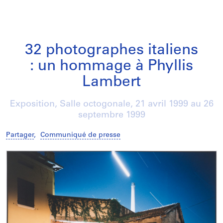
32 photographes italiens
: un hommage à Phyllis
Lambert
Exposition, Salle octogonale,
21 avril 1999
au
26
septembre 1999
Partager
,
Communiqué de presse