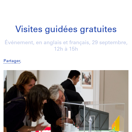
Visites guidées gratuites
Événement, en anglais et français,
29 septembre
,
12h à 15h
Partager
,