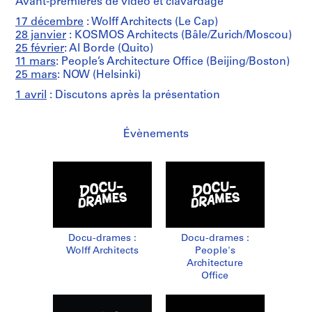
Avant-premières de vidéo et clavardage
17 décembre
: Wolff Architects (Le Cap)
28 janvier
: KOSMOS Architects (Bâle/Zurich/Moscou)
25 février
: Al Borde (Quito)
11 mars
: People’s Architecture Office (Beijing/Boston)
25 mars
: NOW (Helsinki)
1 avril
: Discutons après la présentation
Évènements
Docu-drames :
Docu-drames :
Wolff Architects
People's
Architecture
Office