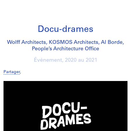
Docu-drames
Wolff Architects, KOSMOS Architects, Al Borde,
People’s Architecture Office
Événement,
2020
au
2021
Partager
,