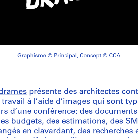
Graphisme © Principal, Concept © CCA
drames
présente des architectes con
r travail à l’aide d’images qui sont t
rs d’une conférence: des documents 
des budgets, des estimations, des S
ngés en clavardant, des recherches 