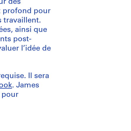
sur des
t profond pour
 travaillent.
ées, ainsi que
nts post-
aluer l’idée de
equise. Il sera
ook
. James
 pour