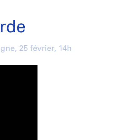
rde
ligne,
25 février
, 14h