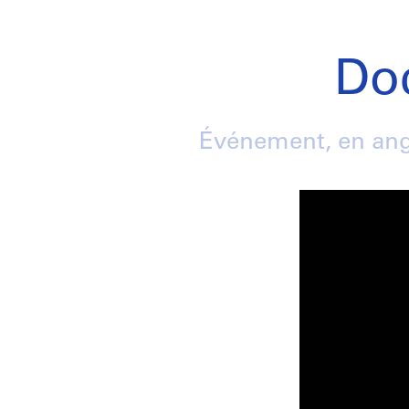
Do
Événement, en angl