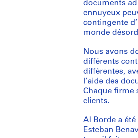
documents admi
ennuyeux peuve
contingente d’
monde désord
Nous avons don
différents cont
différentes, av
l’aide des do
Chaque firme s
clients.
Al Borde a été
Esteban Benavi