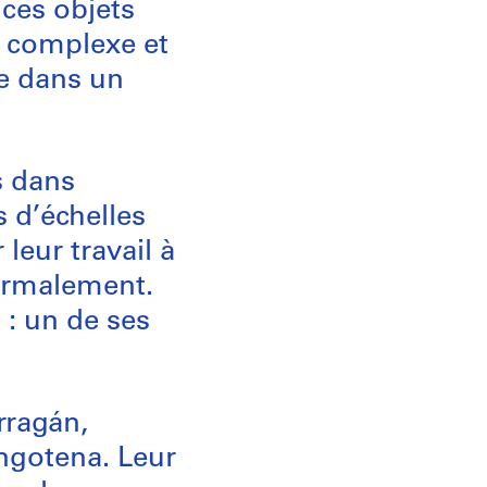
 ces objets
é complexe et
ée dans un
s dans
s d’échelles
leur travail à
normalement.
 : un de ses
rragán,
ngotena. Leur