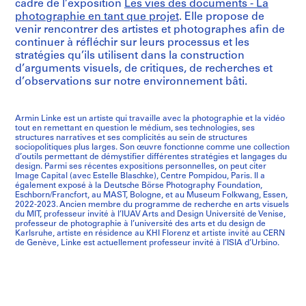
cadre de l’exposition
Les vies des documents - La
photographie en tant que projet
. Elle propose de
venir rencontrer des artistes et photographes afin de
continuer à réfléchir sur leurs processus et les
stratégies qu’ils utilisent dans la construction
d’arguments visuels, de critiques, de recherches et
d’observations sur notre environnement bâti.
Armin Linke est un artiste qui travaille avec la photographie et la vidéo
tout en remettant en question le médium, ses technologies, ses
structures narratives et ses complicités au sein de structures
sociopolitiques plus larges. Son œuvre fonctionne comme une collection
d’outils permettant de démystifier différentes stratégies et langages du
design. Parmi ses récentes expositions personnelles, on peut citer
Image Capital (avec Estelle Blaschke), Centre Pompidou, Paris. Il a
également exposé à la Deutsche Börse Photography Foundation,
Eschborn/Francfort, au MAST, Bologne, et au Museum Folkwang, Essen,
2022-2023. Ancien membre du programme de recherche en arts visuels
du MIT, professeur invité à l’IUAV Arts and Design Université de Venise,
professeur de photographie à l’université des arts et du design de
Karlsruhe, artiste en résidence au KHI Florenz et artiste invité au CERN
de Genève, Linke est actuellement professeur invité à l’ISIA d’Urbino.