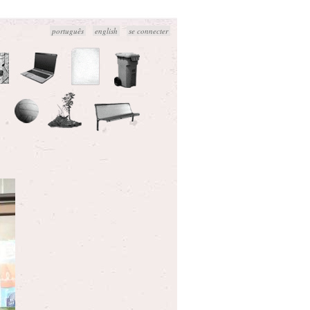
português
english
se connecter