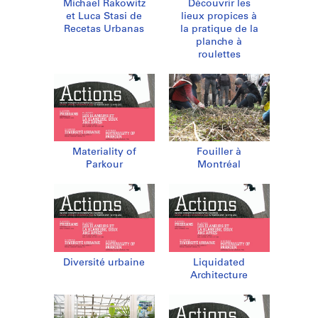
Michael Rakowitz
Découvrir les
et Luca Stasi de
lieux propices à
Recetas Urbanas
la pratique de la
planche à
roulettes
Materiality of
Fouiller à
Parkour
Montréal
Diversité urbaine
Liquidated
Architecture