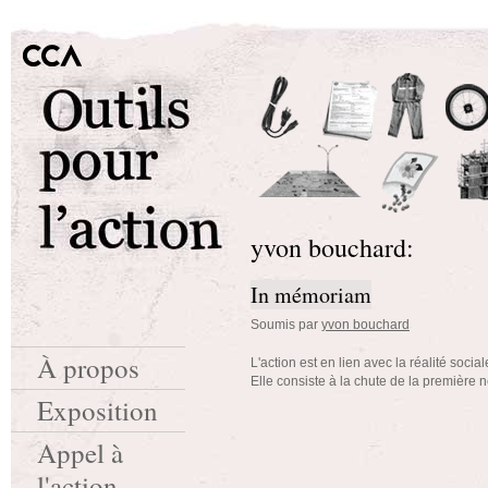
yvon bouchard:
In mémoriam
Soumis par
yvon bouchard
À propos
L'action est en lien avec la réalité sociale
Elle consiste à la chute de la première n
Exposition
Appel à
l'action