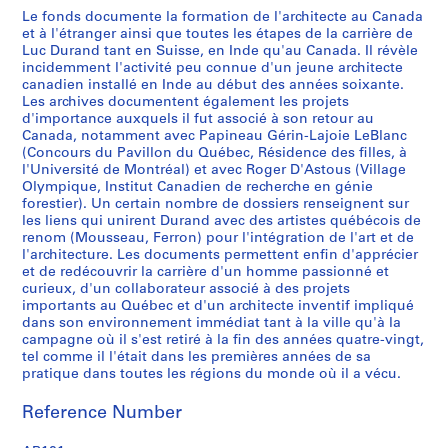
q
Le fonds documente la formation de l'architecte au Canada
et à l'étranger ainsi que toutes les étapes de la carrière de
u
Luc Durand tant en Suisse, en Inde qu'au Canada. Il révèle
e
incidemment l'activité peu connue d'un jeune architecte
s
canadien installé en Inde au début des années soixante.
,
Les archives documentent également les projets
d'importance auxquels il fut associé à son retour au
d
Canada, notamment avec Papineau Gérin-Lajoie LeBlanc
o
(Concours du Pavillon du Québec, Résidence des filles, à
s
l'Université de Montréal) et avec Roger D'Astous (Village
s
Olympique, Institut Canadien de recherche en génie
forestier). Un certain nombre de dossiers renseignent sur
i
les liens qui unirent Durand avec des artistes québécois de
e
renom (Mousseau, Ferron) pour l'intégration de l'art et de
r
l'architecture. Les documents permettent enfin d'apprécier
s
et de redécouvrir la carrière d'un homme passionné et
p
curieux, d'un collaborateur associé à des projets
importants au Québec et d'un architecte inventif impliqué
e
dans son environnement immédiat tant à la ville qu'à la
r
campagne où il s'est retiré à la fin des années quatre-vingt,
s
tel comme il l'était dans les premières années de sa
o
pratique dans toutes les régions du monde où il a vécu.
n
Reference Number
n
e