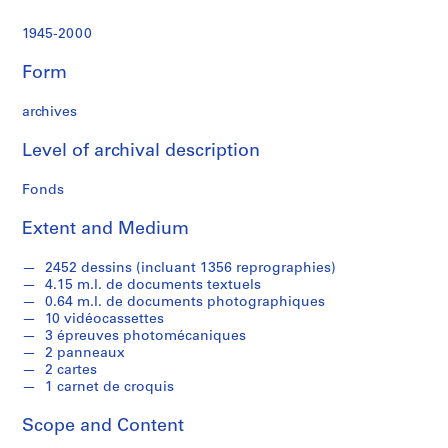
s
t
1945-2000
e
x
Form
t
u
archives
e
l
Level of archival description
s
Fonds
e
t
Extent and Medium
p
h
2452 dessins (incluant 1356 reprographies)
o
4.15 m.l. de documents textuels
t
0.64 m.l. de documents photographiques
o
10 vidéocassettes
3 épreuves photomécaniques
g
2 panneaux
r
2 cartes
a
1 carnet de croquis
p
h
Scope and Content
i