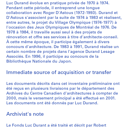
4
Luc Durand évolue en pratique privée de 1970 à 1974.
5
Pendant cette période, il entreprend une longue
-
collaboration avec Roger D'Astous (1972-1993). Durand et
D'Astous s'associent par la suite de 1974 à 1983 et réalisent,
2
entre autres, le projet du Village Olympique (1974-1977) à
0
l'occasion des Jeux Olympiques de Montréal de 1976. De
0
1978 à 1984, il travaille aussi seul à des projets de
0
rénovation et offre ses services à titre d'architecte-conseil.
À cette même époque, il participe également à divers
AP121.S1
concours d'architecture. De 1983 à 1991, Durand réalise un
certain nombre de projets dans l'agence Durand Lesage
S
S
S
S
S
S
S
Associés. En 1996, il participe au concours de la
u
u
u
u
u
u
e
Bibliothèque Nationale du Japon.
b
b
b
b
b
b
r
-
-
-
-
-
-
i
Immediate source of acquisition or transfer
s
s
s
s
s
s
e
e
e
e
e
e
e
s
Les documents décrits dans cet inventaire préliminaire ont
été reçus en plusieurs livraisons par le département des
r
r
r
r
r
r
:
Archives du Centre Canadien d'architectures à compter de
i
i
i
i
i
i
P
2000, mais le versement principal a été effectué en 2001.
e
e
e
e
e
e
r
Les documents ont été donnés par Luc Durand.
s
s
s
s
s
s
o
:
:
:
:
:
:
j
Archivist's note
P
É
C
C
D
P
e
o
t
a
o
o
u
Le Fonds Luc Durant a été traité et décrit par Robert
t