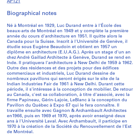
AP121
l
s
Biographical notes
e
t
Né à Montréal en 1929, Luc Durand entre à l'École des
c
beaux-arts de Montréal en 1949 et y complète la première
o
année du cours d'architecture en 1951. Il quitte alors le
Canada pour la Suisse. Inscrit à l'Université de Genève, il
r
étudie sous Eugène Beaudoin et obtient en 1957 un
r
diplôme en architecture (E.U.A.G.). Après un stage d'un an
e
chez André Gaillad Architecte à Genève, Durand se rend en
s
Inde. Il pratiquera l'architecture à New Delhi de 1959 à 1962.
Outre des résidences et des projets pour des édifices
p
commerciaux et industriels, Luc Durand dessine de
o
nombreux pavillons qui seront érigés sur le site de la
n
Indian Industries Fair de 1961 à New Delhi. Durant cette
d
période, il s'intéresse à la conception de mobilier. De retour
a
au Canada, c'est sa collaboration, à titre d'associé, avec la
firme Papineau, Gérin-Lajoie, LeBlanc à la conception du
n
Pavillon du Québec à Expo 67 qui le fera connaître. Il
c
travaille ensuite avec Gagnon & Archambault Architectes
e
en1966, puis en 1969 et 1970, après avoir enseigné deux
,
ans à l'Université Laval. Avec Archambault, il participe en
1970 à la création de la Société du Renouvellement de l'Est
1
de Montréal.
9