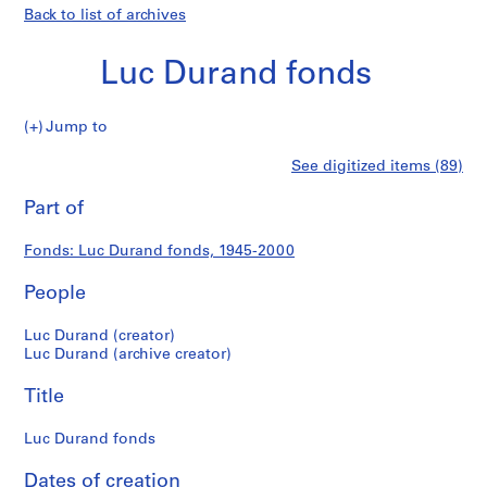
Back to list of archives
Luc Durand fonds
Luc
Jump to
Durand
S
Luc
See digitized items (89)
fonds
e
Print
r
this
Part of
Durand
i
page
e
fonds
Fonds: Luc Durand fonds, 1945-2000
s
:
People
D
o
Luc Durand (creator)
c
Luc Durand (archive creator)
u
Title
m
e
Luc Durand fonds
n
t
Dates of creation