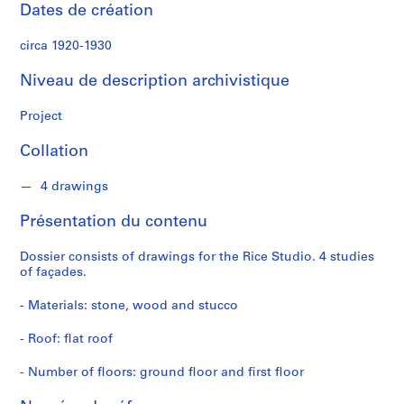
r
Dates de création
circa 1920-1930
S
é
Niveau de description archivistique
r
i
Project
e
(
Collation
s
)
4 drawings
:
A
Présentation du contenu
r
c
Dossier consists of drawings for the Rice Studio. 4 studies
of façades.
h
i
- Materials: stone, wood and stucco
t
e
- Roof: flat roof
c
t
- Number of floors: ground floor and first floor
u