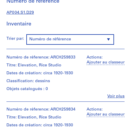
Numéro de réference
r
a
AP004.S1.D29
l
p
Inventaire
r
o
j
Trier par:
Numéro de référence
e
c
t
Numéro de réference: ARCH259833
Actions:
s
Ajouter au classeur
Titre: Elevation, Rice Studio
,
Dates de création: circa 1920-1930
1
9
Classification: dessins
1
Objets catalogués : 0
3
Fe
Voir plus
-
Personnes
et
1
institutions:
Numéro de réference: ARCH259834
Actions:
9
Alfred
Ajouter au classeur
Titre: Elevation, Rice Studio
4
Dennis
4
Thacker
Dates de création: circa 1920-1930
(archive
AP004.S1