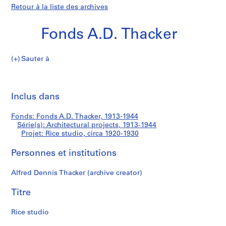
Retour à la liste des archives
Fonds A.D. Thacker
Sauter à
F
Rice
o
Imp
n
cet
Inclus dans
studio
d
pa
s
Fonds: Fonds A.D. Thacker, 1913-1944
A
Série(s): Architectural projects, 1913-1944
.
Projet: Rice studio, circa 1920-1930
D
.
Personnes et institutions
T
Alfred Dennis Thacker (archive creator)
h
a
Titre
c
k
Rice studio
e