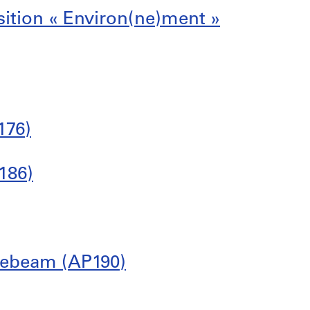
osition « Environ(ne)ment »
176)
186)
Eyebeam (AP190)