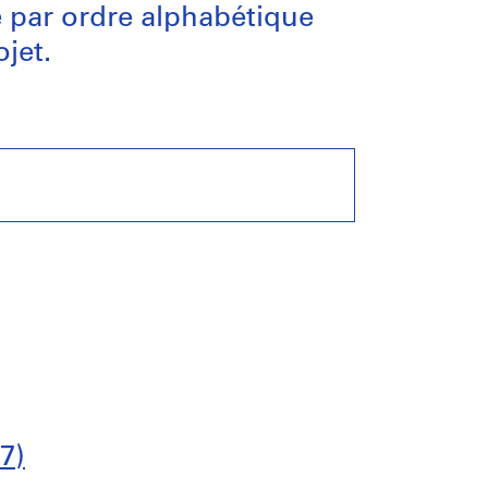
e par ordre alphabétique
jet.
7)