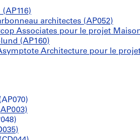
 (AP116)
rbonneau architectes (AP052)
cop Associates pour le projet Maiso
plund (AP160)
symptote Architecture pour le proj
(AP070)
 (AP003)
P048)
D035)