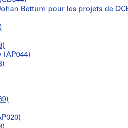
 (CD044)
Johan Bettum pour les projets de O
)
8)
w (AP044)
8)
69)
AP020)
3)