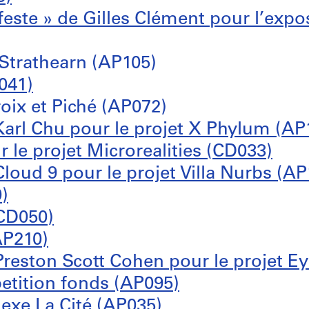
ifeste » de Gilles Clément pour l’exp
 Strathearn (AP105)
041)
oix et Piché (AP072)
arl Chu pour le projet X Phylum (AP
r le projet Microrealities (CD033)
oud 9 pour le projet Villa Nurbs (AP
)
(CD050)
AP210)
reston Scott Cohen pour le projet 
etition fonds (AP095)
exe La Cité (AP035)