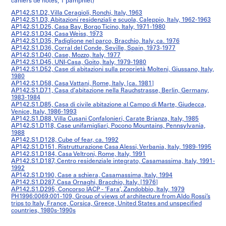
cahiers de notes, 1 pamphlet)
AP142.S1.D2, Villa Ceragioli, Ronchi, Italy, 1963
AP142.S1.D3, Abitazioni residenziali e scuola, Caleppio, Italy, 1962-1963
AP142.S1.D25, Casa Bay, Borgo Ticino, Italy, 1971-1980
AP142.S1.D34, Casa Weiss, 1973
AP142.S1.D35, Padiglione nel parco, Bracchio, Italy, ca. 1976
AP142.S1.D36, Corral del Conde, Seville, Spain, 1973-1977
AP142.S1.D40, Case, Mozzo, Italy, 1977
AP142.S1.D45, UNI-Casa, Goito, Italy, 1979-1980
AP142.S1.D52, Case di abitazioni sulla proprietà Molteni, Giussano, Italy,
1980
AP142.S1.D58, Casa Vattani, Rome, Italy, [ca. 1981]
AP142.S1.D71, Casa d’abitazione nella Rauchstrasse, Berlin, Germany,
1983-1984
AP142.S1.D85, Casa di civile abitazione al Campo di Marte, Giudecca,
Venice, Italy, 1986-1993
AP142.S1.D88, Villa Cusani Confalonieri, Carate Brianza, Italy, 1985
AP142.S1.D118, Case unifamigliari, Pocono Mountains, Pennsylvania,
1988
AP142.S1.D128, Cube of fear, ca. 1992
AP142.S1.D151, Ristrutturazione Casa Alessi, Verbania, Italy, 1989-1995
AP142.S1.D184, Casa Veltroni, Rome, Italy, 1991
AP142.S1.D187, Centro residenziale integrato, Casamassima, Italy, 1991-
1992
AP142.S1.D190, Case a schiera, Casamassima, Italy, 1994
AP142.S1.D287, Casa Ornaghi, Bracchio, Italy, [1976]
AP142.S1.D295, Concorso IACP - ‘Fara’, Zandobbio, Italy, 1979
PH1996:0069:001-109, Group of views of architecture from Aldo Rossi’s
trips to Italy, France, Corsica, Greece, United States and unspecified
countries, 1980s-1990s