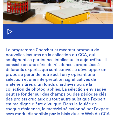
Le programme Chercher et raconter promeut de
nouvelles lectures de la collection du CCA, qui
soulignent sa pertinence intellectuelle aujourd’hui. Il
consiste en une série de résidences proposées à
différents experts, qui sont conviés à développer un
propos à partir de notre actif en y opérant une
sélection et une interprétation significatives de
matériels tirés d’un fonds d’archives ou de la
collection de photographies. La sélection envisagée
peut se fonder sur des champs ou des périodes clés,
des projets cruciaux ou tout autre sujet que l’expert
estime digne d’être divulgué. Dans la foulée de
chaque résidence, le matériel sélectionné par l’expert
sera rendu disponible par le biais du site Web du CCA