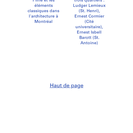
Pline et les
trois quartiers :
éléments
Ludger Lemieux
classiques dans
(St. Henri),
l'architecture à
Ernest Cormier
Montréal
(Cité
universitaire),
Ernest Isbell
Barott (St.
Antoine)
Haut de page