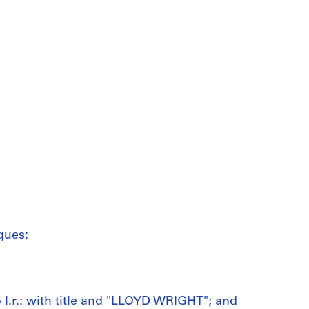
ques:
o l.r.: with title and "LLOYD WRIGHT"; and