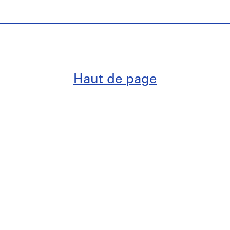
Haut de page
ibrairie ouvertes
Inscrivez-vous
pour recev
i 11h-21h
nouvelles
 collection
sur rendez-
Lire notre
politique de
confidentialité
et nos
con
n au visiteur
générales d’utilisation
.
s en cours
ts