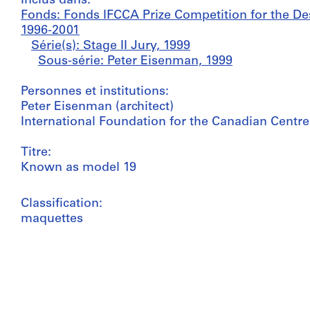
Inclus dans:
Fonds: Fonds IFCCA Prize Competition for the De
1996-2001
Série(s): Stage II Jury, 1999
Sous-série: Peter Eisenman, 1999
Personnes et institutions:
Peter Eisenman (architect)
International Foundation for the Canadian Centre 
Titre:
Known as model 19
Classification:
maquettes
Quantité / Type d’objet:
1 model(s)
Technique et médium: