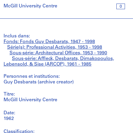
McGill University Centre
0
Inclus dans:
Fonds: Fonds Guy Desbarats, 1947 - 1998
Série(s): Professional Activities, 1953 - 1998
Sous-série: Architectural Offices, 1953 - 1990
Sous-série: Affleck, Desbarats, Dimakopoulos,
Lebensold, & Sise (ARCOP), 1961 - 1985
Personnes et institutions:
Guy Desbarats (archive creator)
Titre:
McGill University Centre
Date:
1962
Classification: