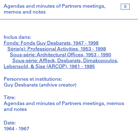
Agendas and minutes of Partners meetings,
0
memos and notes
Inclus dans:
Fonds: Fonds Guy Desbarats, 1947 - 1998
Série(s): Professional Activities, 1953 - 1998
Sous-série: Architectural Offices, 1953 - 1990
Sous-série: Affleck, Desbarats, Dimakopoulos,
Lebensold, & Sise (ARCOP), 1961 - 1985
Personnes et institutions:
Guy Desbarats (archive creator)
Titre:
Agendas and minutes of Partners meetings, memos
and notes
Date:
1964 - 1967