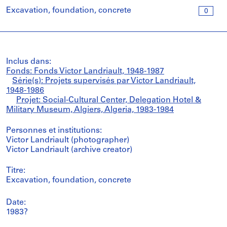
Excavation, foundation, concrete
0
Inclus dans:
Fonds: Fonds Victor Landriault, 1948-1987
Série(s): Projets supervisés par Victor Landriault,
1948-1986
Projet: Social-Cultural Center, Delegation Hotel &
Military Museum, Algiers, Algeria, 1983-1984
Personnes et institutions:
Victor Landriault (photographer)
Victor Landriault (archive creator)
Titre:
Excavation, foundation, concrete
Date:
1983?