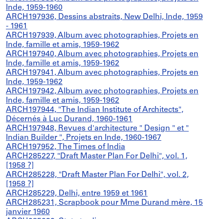
Inde, 1959-1960
ARCH197936, Dessins abstraits, New Delhi, Inde, 1959
- 1961
ARCH197939, Album avec photographies, Projets en
Inde, famille et amis, 1959-1962
ARCH197940, Album avec photographies, Projets en
Inde, famille et amis, 1959-1962
ARCH197941, Album avec photographies, Projets en
Inde, 1959-1962
ARCH197942, Album avec photographies, Projets en
Inde, famille et amis, 1959-1962
ARCH197944, "The Indian Institute of Architects",
Décernés à Luc Durand, 1960-1961
ARCH197948, Revues d'architecture " Design " et "
Indian Builder ", Projets en Inde, 1960-1967
ARCH197952, The Times of India
ARCH285227, "Draft Master Plan For Delhi", vol. 1,
[1958 ?]
ARCH285228, "Draft Master Plan For Delhi", vol. 2,
[1958 ?]
ARCH285229, Delhi, entre 1959 et 1961
ARCH285231, Scrapbook pour Mme Durand mère, 15
janvier 1960