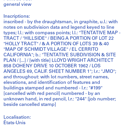
general view
Inscriptions:
inscribed - by the draughtsman, in graphite, u.l.: with
notes on subdivision data and legend keyed to line
types; l.l.: with compass points; l.l.: "TENTATIVE MAP -
TRACT / "HILLSIDE" / BEING A PORTION OF LOT 22
"HOLLY TRACT" / & A PORTION OF LOTS 39 & 40
"MAP OF SCHMIDT VILLAGE" / EL CERRITO
CALIFORNIA"; b.: "TENTATIVE SUBDIVISION & SITE
PLAN / [...] / [with title] LLOYD WRIGHT ARCHITECT
858 DOHENY DRIVE 10 OCTOBER 1962 / LOS
ANGELES 69, CALIF. SHEET NUMBER 1"; l.r.: "JMO";
and throughout: with lot numbers, street names,
elevations, and identification of features and
buildings stamped and numbered - l.r.: "#199"
[cancelled with red pencil] numbered - by an
unknown hand, in red pencil, l.r.: "244" [job number;
beside cancelled stamp]
Localisation:
États-Unis