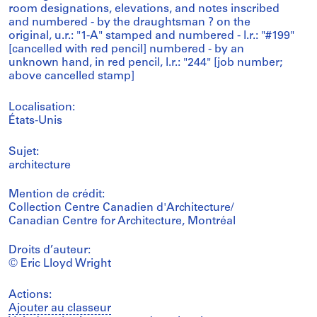
room designations, elevations, and notes inscribed
and numbered - by the draughtsman ? on the
original, u.r.: "1-A" stamped and numbered - l.r.: "#199"
[cancelled with red pencil] numbered - by an
unknown hand, in red pencil, l.r.: "244" [job number;
above cancelled stamp]
Localisation:
États-Unis
Sujet:
architecture
Mention de crédit:
Collection Centre Canadien d'Architecture/
Canadian Centre for Architecture, Montréal
Droits d’auteur:
© Eric Lloyd Wright
Actions:
Ajouter au classeur