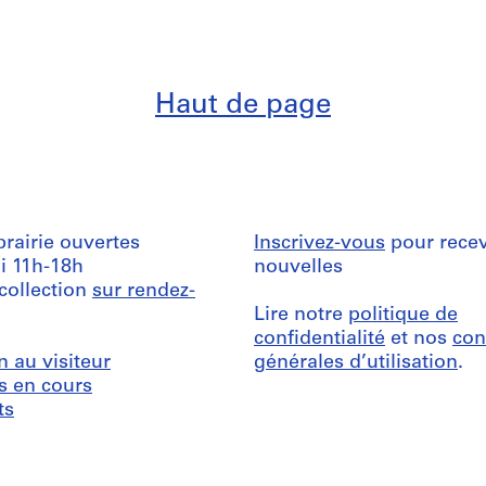
Haut de page
ibrairie ouvertes
Inscrivez-vous
pour recev
i 11h-18h
nouvelles
 collection
sur rendez-
Lire notre
politique de
confidentialité
et nos
con
n au visiteur
générales d’utilisation
.
s en cours
ts