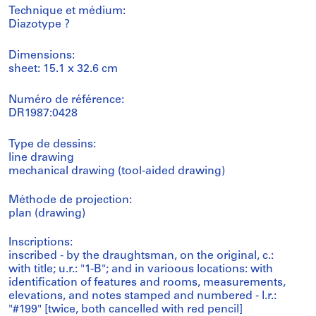
Technique et médium:
Diazotype ?
Dimensions:
sheet: 15.1 x 32.6 cm
Numéro de référence:
DR1987:0428
Type de dessins:
line drawing
mechanical drawing (tool-aided drawing)
Méthode de projection:
plan (drawing)
Inscriptions:
inscribed - by the draughtsman, on the original, c.:
with title; u.r.: "1-B"; and in varioous locations: with
identification of features and rooms, measurements,
elevations, and notes stamped and numbered - l.r.:
"#199" [twice, both cancelled with red pencil]